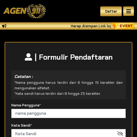
Daftar
Harap disimpan Link login resmi : http
| Formulir Pendaftaran
Catatan :
*Nama pengguna harus terdiri dari 6 hingga 15 karakter dan
mengunakan alfabet.
*Kata sandi harus terdiri dari 8 hingga 25 karakter.
Nama Pengguna*
Kata Sandi*