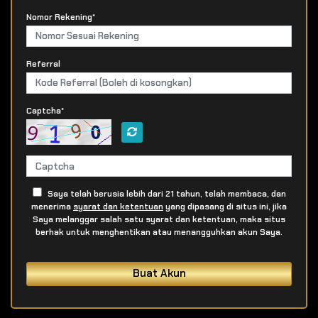
Nomor Rekening*
Referral
Captcha*
Saya telah berusia lebih dari 21 tahun, telah membaca, dan
menerima
syarat dan ketentuan
yang dipasang di situs ini, jika
Saya melanggar salah satu syarat dan ketentuan, maka situs
berhak untuk menghentikan atau menangguhkan akun Saya.
Buat Akun