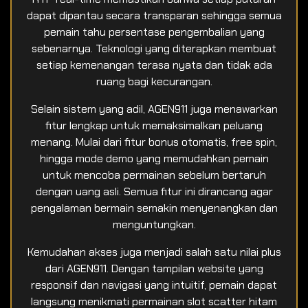
dapat dipantau secara transparan sehingga semua
pemain tahu persentase pengembalian yang
sebenarnya. Teknologi yang diterapkan membuat
setiap kemenangan terasa nyata dan tidak ada
ruang bagi kecurangan.
Selain sistem yang adil, AGEN911 juga menawarkan
fitur lengkap untuk memaksimalkan peluang
menang. Mulai dari fitur bonus otomatis, free spin,
hingga mode demo yang memudahkan pemain
untuk mencoba permainan sebelum bertaruh
dengan uang asli. Semua fitur ini dirancang agar
pengalaman bermain semakin menyenangkan dan
menguntungkan.
Kemudahan akses juga menjadi salah satu nilai plus
dari AGEN911. Dengan tampilan website yang
responsif dan navigasi yang intuitif, pemain dapat
langsung menikmati permainan slot scatter hitam