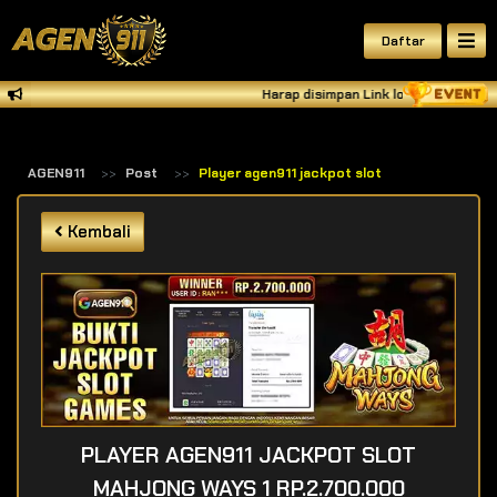
Daftar
Harap disimpan Link login resmi : htt
AGEN911
Post
Player agen911 jackpot slot mahjong ways 1 
Kembali
PLAYER AGEN911 JACKPOT SLOT
MAHJONG WAYS 1 RP.2.700.000