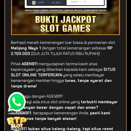
Berhasil meraih kemenangan luar biasa di permainan slot
Mahjong Ways 1
dengan total kemenangan sebesar
RP
2.700.000
(DUA JUTA TUJUH RATUS RIBU RUPIAH)!
Pihak
AGEN911
mengucapkan terima kasih atas
kepercayaan yang diberikan kepada kami sebagai
SITUS
SLOT ONLINE TERPERCAYA
yang selalu membayar
kemenangan member hingga
lunas, tanpa syarat dan
tanpa drama!
Masih ragu dengan AGEN911?
Dimana lagi ada situs slot online yang
terbukti membayar
kemenangan besar dengan cepat dan aman?
Di
AGEN911
, berapapun kemenangan Anda,
pasti kami
bayar lunas tanpa banyak alasan!
AGEN911 bukan situs kaleng-kaleng, tapi situs resmi