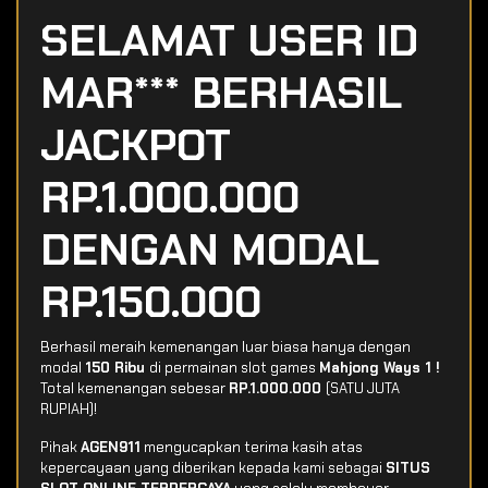
SELAMAT USER ID
MAR*** BERHASIL
JACKPOT
RP.1.000.000
DENGAN MODAL
RP.150.000
Berhasil meraih kemenangan luar biasa hanya dengan
modal
150 Ribu
di permainan slot games
Mahjong Ways 1 !
Total kemenangan sebesar
RP.1.000.000
(SATU JUTA
RUPIAH)!
Pihak
AGEN911
mengucapkan terima kasih atas
kepercayaan yang diberikan kepada kami sebagai
SITUS