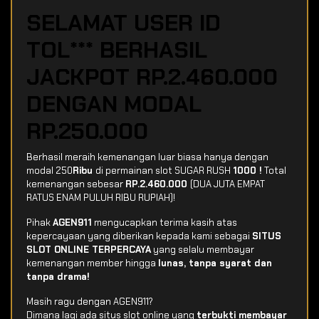
SELAMAT USER ID
TOL*** BERHASIL
JACKPOT RP.2.460.000
DENGAN MODAL
RP.250.000
Berhasil meraih kemenangan luar biasa hanya dengan
modal 250
Ribu
di permainan slot SUGAR RUSH
1000 !
Total
kemenangan sebesar
RP.2.460.000
(DUA JUTA EMPAT
RATUS ENAM PULUH RIBU RUPIAH)!
Pihak
AGEN911
mengucapkan terima kasih atas
kepercayaan yang diberikan kepada kami sebagai
SITUS
SLOT ONLINE TERPERCAYA
yang selalu membayar
kemenangan member hingga
lunas, tanpa syarat dan
tanpa drama!
Masih ragu dengan AGEN911?
Dimana lagi ada situs slot online yang
terbukti membayar