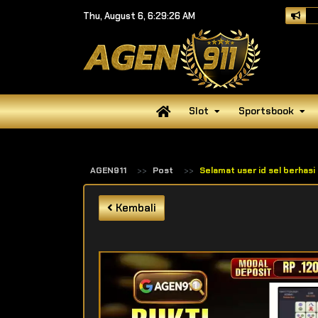
Thu, August 6, 6:29:28 AM
Slot
Sportsbook
AGEN911
Post
Selamat user id sel berhas
Kembali