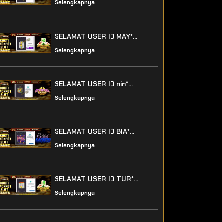
Selengkapnya
SELAMAT USER ID MAY*...
Selengkapnya
SELAMAT USER ID nin*...
Selengkapnya
SELAMAT USER ID BIA*...
Selengkapnya
SELAMAT USER ID TUR*...
Selengkapnya