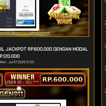
SIL JACKPOT RP.600.000 DENGAN MODAL
P.120.000
Mon , Jul 07 2025 21:03