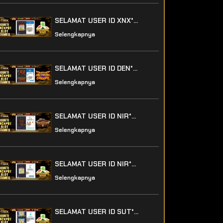
SELAMAT USER ID XNX*...
Selengkapnya
SELAMAT USER ID DEN*...
Selengkapnya
SELAMAT USER ID NIR*...
Selengkapnya
SELAMAT USER ID NIR*...
Selengkapnya
SELAMAT USER ID SUT*...