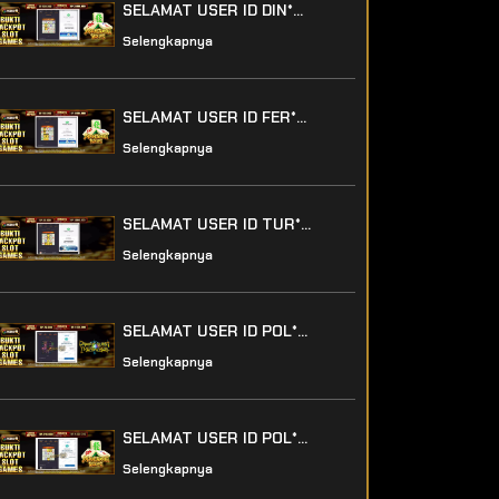
SELAMAT USER ID DIN*...
Selengkapnya
SELAMAT USER ID FER*...
Selengkapnya
SELAMAT USER ID TUR*...
Selengkapnya
SELAMAT USER ID POL*...
Selengkapnya
SELAMAT USER ID POL*...
Selengkapnya