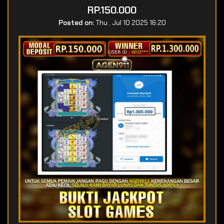
RP.150.000
Posted on:
Thu , Jul 10 2025 16:20