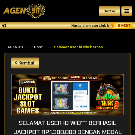
Daftar
Harap disimpan Link login resmi : htt
AGEN911
Post
Selamat user id wio berhasil jackpot rp 1 3
Kembali
SELAMAT USER ID WIO*** BERHASIL
JACKPOT RP.1.300.000 DENGAN MODAL