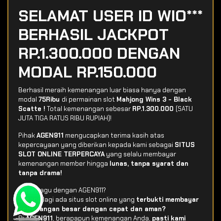
SELAMAT USER ID WIO***
BERHASIL JACKPOT
RP.1.300.000 DENGAN
MODAL RP.150.000
Berhasil meraih kemenangan luar biasa hanya dengan
modal
75Ribu
di permainan slot
Mahjong Wins 3 - Black
Scatte !
Total kemenangan sebesar
RP.1.300.000
(SATU
JUTA TIGA RATUS RIBU RUPIAH)!
Pihak
AGEN911
mengucapkan terima kasih atas
kepercayaan yang diberikan kepada kami sebagai
SITUS
SLOT ONLINE TERPERCAYA
yang selalu membayar
kemenangan member hingga
lunas, tanpa syarat dan
tanpa drama!
Masih ragu dengan AGEN911?
Dimana lagi ada situs slot online yang
terbukti membayar
kemenangan besar dengan cepat dan aman?
Di
AGEN911
, berapapun kemenangan Anda,
pasti kami