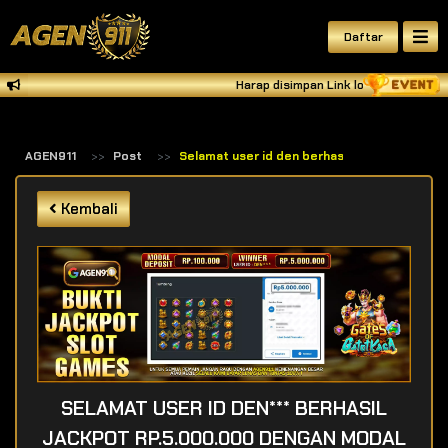
Daftar
Harap disimpan Link login resmi : htt
AGEN911
Post
Selamat user id den berhasil jackpot rp 5 0
Kembali
SELAMAT USER ID DEN*** BERHASIL
JACKPOT RP.5.000.000 DENGAN MODAL