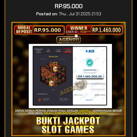
RP.95.000
Posted on:
Thu , Jul 31 2025 21:53