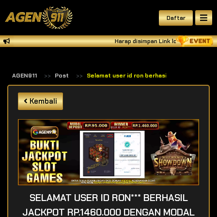
Daftar
Harap disimpan Link login resmi : htt
AGEN911
Post
Selamat user id ron berhasil jackpot rp 146
Kembali
SELAMAT USER ID RON*** BERHASIL
JACKPOT RP.1460.000 DENGAN MODAL